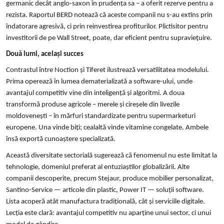
germanic decât anglo-saxon în prudența sa – a oferit rezerve pentru a
rezista. Raportul BERD notează că aceste companii nu s-au extins prin
îndatorare agresivă, ci prin reinvestirea profiturilor. Plictisitor pentru
investitorii de pe Wall Street, poate, dar eficient pentru supraviețuire.
Două lumi, același succes
Contrastul între Noction și Tiferet ilustrează versatilitatea modelului.
Prima operează în lumea dematerializată a software-ului, unde
avantajul competitiv vine din inteligență și algoritmi. A doua
transformă produse agricole – merele și cireșele din livezile
moldovenești – în mărfuri standardizate pentru supermarketuri
europene. Una vinde biți; cealaltă vinde vitamine congelate. Ambele
însă exportă cunoaștere specializată.
Această diversitate sectorială sugerează că fenomenul nu este limitat la
tehnologie, domeniul preferat al entuziaștilor globalizării. Alte
companii descoperite, precum Stejaur, produce mobilier personalizat,
Santino-Service — articole din plastic, Power IT — soluții software.
Lista acoperă atât manufactura tradițională, cât și serviciile digitale.
Lecția este clară: avantajul competitiv nu aparține unui sector, ci unui