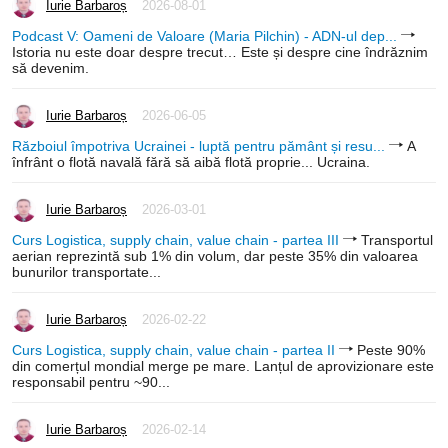
Iurie Barbaroș
2026-08-01
Podcast V: Oameni de Valoare (Maria Pilchin) - ADN-ul dep...
Istoria nu este doar despre trecut… Este și despre cine îndrăznim
să devenim.
Iurie Barbaroș
2026-06-05
Războiul împotriva Ucrainei - luptă pentru pământ și resu...
A
înfrânt o flotă navală fără să aibă flotă proprie... Ucraina.
Iurie Barbaroș
2026-03-01
Curs Logistica, supply chain, value chain - partea III
Transportul
aerian reprezintă sub 1% din volum, dar peste 35% din valoarea
bunurilor transportate...
Iurie Barbaroș
2026-02-22
Curs Logistica, supply chain, value chain - partea II
Peste 90%
din comerțul mondial merge pe mare. Lanțul de aprovizionare este
responsabil pentru ~90...
Iurie Barbaroș
2026-02-14