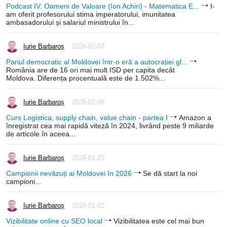
Podcast IV: Oameni de Valoare (Ion Achiri) - Matematica E...
I-
am oferit profesorului stima imperatorului, imunitatea
ambasadorului și salariul ministrului în...
Iurie Barbaroș
2026-02-07
Pariul democratic al Moldovei într-o eră a autocrației gl...
România are de 16 ori mai mult ISD per capita decât
Moldova. Diferența procentuală este de 1.502%...
Iurie Barbaroș
2026-02-06
Curs Logistica, supply chain, value chain - partea I
Amazon a
înregistrat cea mai rapidă viteză în 2024, livrând peste 9 miliarde
de articole în aceea...
Iurie Barbaroș
2026-01-25
Campionii nevăzuți ai Moldovei în 2026
Se dă start la noi
campioni...
Iurie Barbaroș
2026-01-22
Vizibilitate online cu SEO local
Vizibilitatea este cel mai bun