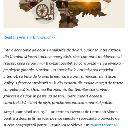
Read this Article in English.pdf >>
Într-o economie de doar 14 miliarde de dolari, cuprinsă între războiul
din Ucraina și incertitudinea energetică, cinci companii moldovenești
reușesc ceea ce puțini ar fi crezut posibil: să concureze – și să învingă –
pe piețele globale. Noction, un specialist în optimizarea rețelelor
internet, se bate de la egal la egal cu giganții americani din Silicon
Valley. Tiferet controlează 95% din exporturile moldovenești de fructe
congelate către Uniunea Europeană. Santino-Service își vinde
ghivecele de flori în peste 30 de țări. Toate împart aceeași
caracteristică: lideri de nișă, practic necunoscute marelui public.
Acești „campioni ascunși” – un termen inventat de Hermann Simon
pentru a descrie firme lider pe nișe înguste – reprezintă o poveste de
succes neașteptată pentru Republica Moldova. Un
raport recent al