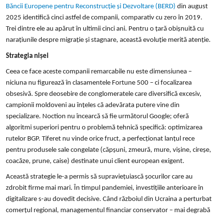
Băncii Europene pentru Reconstrucție și Dezvoltare (BERD)
din august
2025 identifică cinci astfel de companii, comparativ cu zero în 2019.
Trei dintre ele au apărut în ultimii cinci ani. Pentru o țară obișnuită cu
narațiunile despre migrație și stagnare, această evoluție merită atenție.
Strategia nișei
Ceea ce face aceste companii remarcabile nu este dimensiunea –
niciuna nu figurează în clasamentele Fortune 500 – ci focalizarea
obsesivă. Spre deosebire de conglomeratele care diversifică excesiv,
campionii moldoveni au înțeles că adevărata putere vine din
specializare. Noction nu încearcă să fie următorul Google; oferă
algoritmi superiori pentru o problemă tehnică specifică: optimizarea
rutelor BGP. Tiferet nu vinde orice fruct, a perfecționat lanțul rece
pentru produsele sale congelate (căpșuni, zmeură, mure, vișine, cireșe,
coacăze, prune, caise) destinate unui client european exigent.
Această strategie le-a permis să supraviețuiască șocurilor care au
zdrobit firme mai mari. În timpul pandemiei, investițiile anterioare în
digitalizare s-au dovedit decisive. Când războiul din Ucraina a perturbat
comerțul regional, managementul financiar conservator – mai degrabă