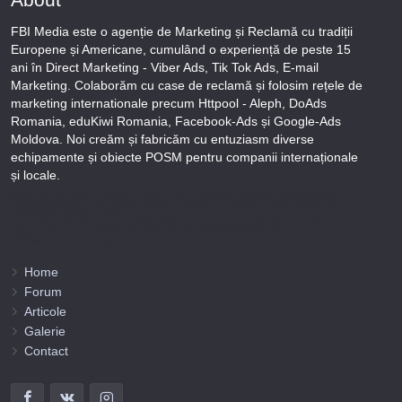
FBI Media este o agenție de Marketing și Reclamă cu tradiții
Europene și Americane, cumulând o experiență de peste 15
ani în Direct Marketing - Viber Ads, Tik Tok Ads, E-mail
Marketing. Colaborăm cu case de reclamă și folosim rețele de
marketing internationale precum Httpool - Aleph, DoAds
Romania, eduKiwi Romania, Facebook-Ads și Google-Ads
Moldova. Noi creăm și fabricăm cu entuziasm diverse
echipamente și obiecte POSM pentru companii internaționale
și locale.
Puteți afla totul despre metodele noastre de lucru și despre rapiditatea execuției lucrărilor Tel
+373-78-606-303 sau prin solicitare scrisă la info@fbi.md. Persoana noastră juridică are
următoarele rechizite bancare:
Nobus Grup SRL, Cod fiscal 1016600010629, B.C. “Moldindconbank” SA sucursala Dumeniuc
Chisinau, SWIFT MOLDMD2X373, IBAN MD57ML000000002251849355,
Administrator Barbaros Irina.
Home
Forum
Articole
Galerie
Contact