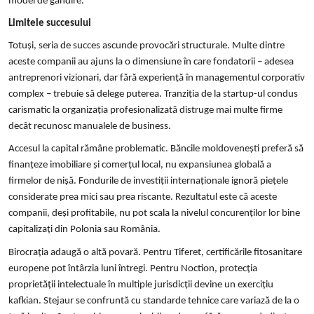
model de gândire.
Limitele succesului
Totuși, seria de succes ascunde provocări structurale. Multe dintre
aceste companii au ajuns la o dimensiune în care fondatorii – adesea
antreprenori vizionari, dar fără experiență în managementul corporativ
complex – trebuie să delege puterea. Tranziția de la startup-ul condus
carismatic la organizația profesionalizată distruge mai multe firme
decât recunosc manualele de business.
Accesul la capital rămâne problematic. Băncile moldovenești preferă să
finanțeze imobiliare și comerțul local, nu expansiunea globală a
firmelor de nișă. Fondurile de investiții internaționale ignoră piețele
considerate prea mici sau prea riscante. Rezultatul este că aceste
companii, deși profitabile, nu pot scala la nivelul concurenților lor bine
capitalizați din Polonia sau România.
Birocrația adaugă o altă povară. Pentru Tiferet, certificările fitosanitare
europene pot întârzia luni întregi. Pentru Noction, protecția
proprietății intelectuale în multiple jurisdicții devine un exercițiu
kafkian. Stejaur se confruntă cu standarde tehnice care variază de la o