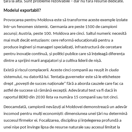
țară la alta. Sunt probleme rezolvabile – dar nu fără resurse dedicate.
Modelul exportabil?
Provocarea pentru Moldova este să transforme aceste exemple izolate
într-un fenomen sistemic. Germania are peste 1500 de campioni
ascunși; Austria, peste 100. Moldova are cinci. Saltul numeric necesită
mai mult decât entuziasm: cere reformă educațională pentru a
produce ingineri și manageri specializați, infrastructură de cercetare
pentru inovație continuă, și politici publice care să înțeleagă diferența
dintre a sprijini marii angajatori și a cultiva liderii de nișă.
Există și riscul complacerii. Aceste cinci companii au reușit
în ciuda
sistemului, nu datorită lui. Tentația guvernelor este să le eticheteze
drept „povești de succes naționale” fără a aborda cauzele care fac ca
astfel de succese să rămână excepții. Adevăratul test va fi dacă în
raportul BERD din 2030 lista va număra 15 companii sau tot cinci.
Deocamdată, campionii nevăzuți ai Moldovei demonstrează un adevăr
incomod pentru mulți economiști: dimensiunea unei țări nu determină
succesul firmelor ei. Focalizarea, disciplina și înțelegerea profundă a
unei nișe pot învinge lipsa de resurse naturale sau accesul limitat la