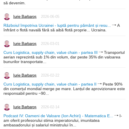
să devenim.
Iurie Barbaroș
2026-06-05
Războiul împotriva Ucrainei - luptă pentru pământ și resu...
A
înfrânt o flotă navală fără să aibă flotă proprie... Ucraina.
Iurie Barbaroș
2026-03-01
Curs Logistica, supply chain, value chain - partea III
Transportul
aerian reprezintă sub 1% din volum, dar peste 35% din valoarea
bunurilor transportate...
Iurie Barbaroș
2026-02-22
Curs Logistica, supply chain, value chain - partea II
Peste 90%
din comerțul mondial merge pe mare. Lanțul de aprovizionare este
responsabil pentru ~90...
Iurie Barbaroș
2026-02-14
Podcast IV: Oameni de Valoare (Ion Achiri) - Matematica E...
I-
am oferit profesorului stima imperatorului, imunitatea
ambasadorului și salariul ministrului în...