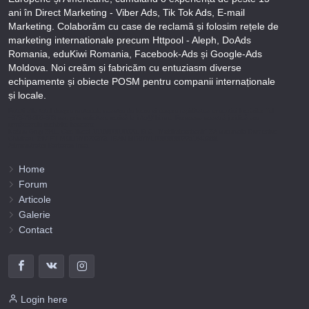
ani în Direct Marketing - Viber Ads, Tik Tok Ads, E-mail
Marketing. Colaborăm cu case de reclamă și folosim rețele de
marketing internationale precum Httpool - Aleph, DoAds
Romania, eduKiwi Romania, Facebook-Ads și Google-Ads
Moldova. Noi creăm și fabricăm cu entuziasm diverse
echipamente și obiecte POSM pentru companii internaționale
și locale.
Puteți afla totul despre metodele noastre de lucru și despre rapiditatea execuției lucrărilor Tel
+373-78-606-303 sau prin solicitare scrisă la info@fbi.md. Persoana noastră juridică are
următoarele rechizite bancare:
Nobus Grup SRL, Cod fiscal 1016600010629, B.C. “Moldindconbank” SA sucursala Dumeniuc
Chisinau, SWIFT MOLDMD2X373, IBAN MD57ML000000002251849355,
Administrator Barbaros Irina.
Home
Forum
Articole
Galerie
Contact
Login here