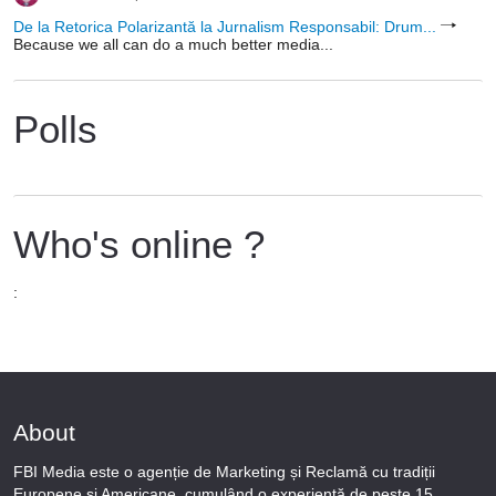
De la Retorica Polarizantă la Jurnalism Responsabil: Drum...
Because we all can do a much better media...
Polls
Who's online ?
:
About
FBI Media este o agenție de Marketing și Reclamă cu tradiții
Europene și Americane, cumulând o experiență de peste 15