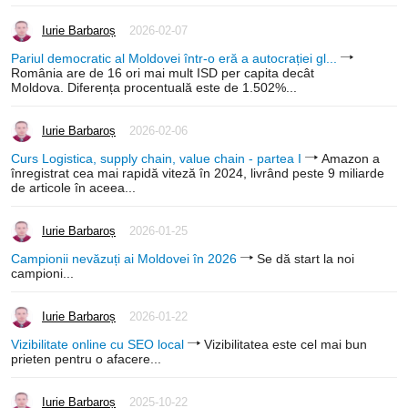
Iurie Barbaroș
2026-02-07
Pariul democratic al Moldovei într-o eră a autocrației gl...
România are de 16 ori mai mult ISD per capita decât
Moldova. Diferența procentuală este de 1.502%...
Iurie Barbaroș
2026-02-06
Curs Logistica, supply chain, value chain - partea I
Amazon a
înregistrat cea mai rapidă viteză în 2024, livrând peste 9 miliarde
de articole în aceea...
Iurie Barbaroș
2026-01-25
Campionii nevăzuți ai Moldovei în 2026
Se dă start la noi
campioni...
Iurie Barbaroș
2026-01-22
Vizibilitate online cu SEO local
Vizibilitatea este cel mai bun
prieten pentru o afacere...
Iurie Barbaroș
2025-10-22