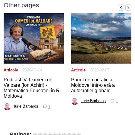
Other pages
Articole
2026-02-14
Articole
2026-02-07
Podcast IV: Oameni de
Pariul democratic al
Valoare (Ion Achiri) -
Moldovei într-o eră a
Matematica Educației în R.
autocrației globale
Moldova
Iurie Barbaroș
1
Iurie Barbaroș
1
Ratings: