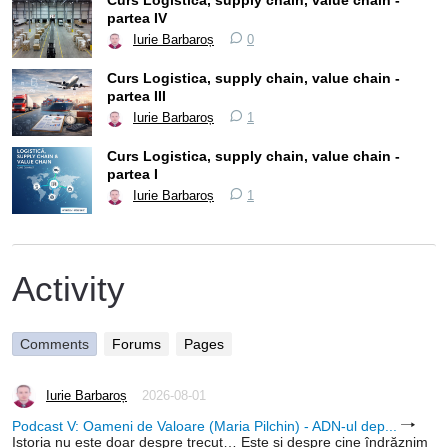
Curs Logistica, supply chain, value chain -
partea IV
Iurie Barbaroș
0
Curs Logistica, supply chain, value chain -
partea III
Iurie Barbaroș
1
Curs Logistica, supply chain, value chain -
partea I
Iurie Barbaroș
1
Activity
Comments
Forums
Pages
Iurie Barbaroș
2026-08-01
Podcast V: Oameni de Valoare (Maria Pilchin) - ADN-ul dep...
Istoria nu este doar despre trecut… Este și despre cine îndrăznim