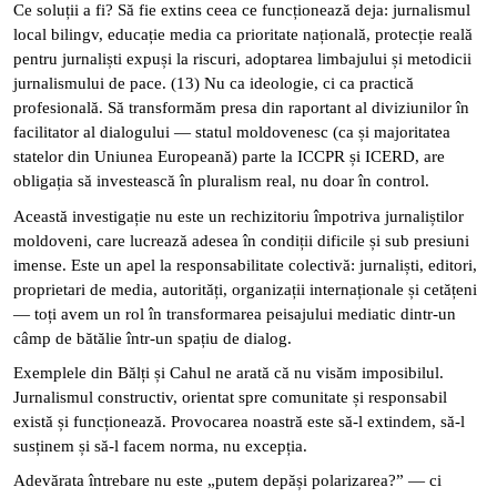
Ce soluții a fi? Să fie extins ceea ce funcționează deja: jurnalismul
local bilingv, educație media ca prioritate națională, protecție reală
pentru jurnaliști expuși la riscuri, adoptarea limbajului și metodicii
jurnalismului de pace. (13) Nu ca ideologie, ci ca practică
profesională. Să transformăm presa din raportant al diviziunilor în
facilitator al dialogului — statul moldovenesc (ca și majoritatea
statelor din Uniunea Europeană) parte la ICCPR și ICERD, are
obligația să investească în pluralism real, nu doar în control.
Această investigație nu este un rechizitoriu împotriva jurnaliștilor
moldoveni, care lucrează adesea în condiții dificile și sub presiuni
imense. Este un apel la responsabilitate colectivă: jurnaliști, editori,
proprietari de media, autorități, organizații internaționale și cetățeni
— toți avem un rol în transformarea peisajului mediatic dintr-un
câmp de bătălie într-un spațiu de dialog.
Exemplele din Bălți și Cahul ne arată că nu visăm imposibilul.
Jurnalismul constructiv, orientat spre comunitate și responsabil
există și funcționează. Provocarea noastră este să-l extindem, să-l
susținem și să-l facem norma, nu excepția.
Adevărata întrebare nu este „putem depăși polarizarea?” — ci