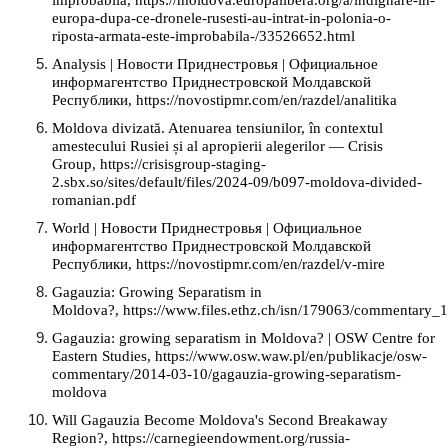
europa-dupa-ce-dronele-rusesti-au-intrat-in-polonia-o-
riposta-armata-este-improbabila-/33526652.html
Analysis | Новости Приднестровья | Официальное
информагентство Приднестровской Молдавской
Республики, https://novostipmr.com/en/razdel/analitika
Moldova divizată. Atenuarea tensiunilor, în contextul
amestecului Rusiei și al apropierii alegerilor — Crisis
Group, https://crisisgroup-staging-
2.sbx.so/sites/default/files/2024-09/b097-moldova-divided-
romanian.pdf
World | Новости Приднестровья | Официальное
информагентство Приднестровской Молдавской
Республики, https://novostipmr.com/en/razdel/v-mire
Gagauzia: Growing Separatism in
Moldova?, https://www.files.ethz.ch/isn/179063/commentary_
Gagauzia: growing separatism in Moldova? | OSW Centre for
Eastern Studies, https://www.osw.waw.pl/en/publikacje/osw-
commentary/2014-03-10/gagauzia-growing-separatism-
moldova
Will Gagauzia Become Moldova's Second Breakaway
Region?, https://carnegieendowment.org/russia-