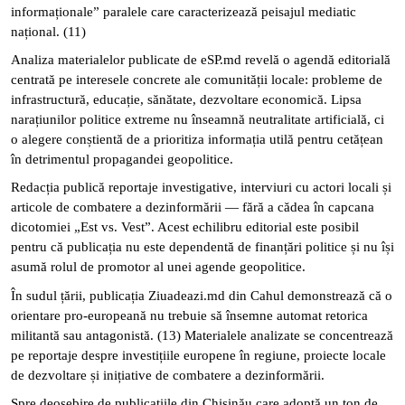
informaționale” paralele care caracterizează peisajul mediatic
național. (11)
Analiza materialelor publicate de eSP.md revelă o agendă editorială
centrată pe interesele concrete ale comunității locale: probleme de
infrastructură, educație, sănătate, dezvoltare economică. Lipsa
narațiunilor politice extreme nu înseamnă neutralitate artificială, ci
o alegere conștientă de a prioritiza informația utilă pentru cetățean
în detrimentul propagandei geopolitice.
Redacția publică reportaje investigative, interviuri cu actori locali și
articole de combatere a dezinformării — fără a cădea în capcana
dicotomiei „Est vs. Vest”. Acest echilibru editorial este posibil
pentru că publicația nu este dependentă de finanțări politice și nu își
asumă rolul de promotor al unei agende geopolitice.
În sudul țării, publicația Ziuadeazi.md din Cahul demonstrează că o
orientare pro-europeană nu trebuie să însemne automat retorica
militantă sau antagonistă. (13) Materialele analizate se concentrează
pe reportaje despre investițiile europene în regiune, proiecte locale
de dezvoltare și inițiative de combatere a dezinformării.
Spre deosebire de publicațiile din Chișinău care adoptă un ton de