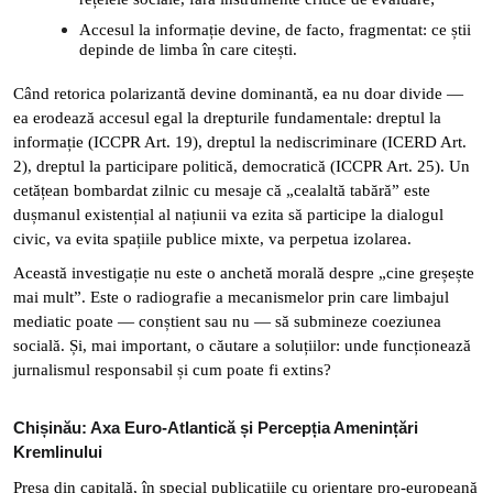
Accesul la informație devine, de facto, fragmentat: ce știi
depinde de limba în care citești.
Când retorica polarizantă devine dominantă, ea nu doar divide —
ea erodează accesul egal la drepturile fundamentale: dreptul la
informație (ICCPR Art. 19), dreptul la nediscriminare (ICERD Art.
2), dreptul la participare politică, democratică (ICCPR Art. 25). Un
cetățean bombardat zilnic cu mesaje că „cealaltă tabără” este
dușmanul existențial al națiunii va ezita să participe la dialogul
civic, va evita spațiile publice mixte, va perpetua izolarea.
Această investigație nu este o anchetă morală despre „cine greșește
mai mult”. Este o radiografie a mecanismelor prin care limbajul
mediatic poate — conștient sau nu — să submineze coeziunea
socială. Și, mai important, o căutare a soluțiilor: unde funcționează
jurnalismul responsabil și cum poate fi extins?
Chișinău: Axa Euro-Atlantică și Percepția Amenințări
Kremlinului
Presa din capitală, în special publicațiile cu orientare pro-europeană