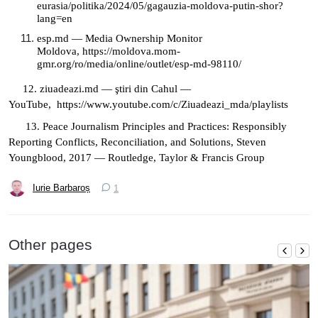
eurasia/politika/2024/05/gagauzia-moldova-putin-shor?
lang=en
esp.md — Media Ownership Monitor
Moldova, https://moldova.mom-
gmr.org/ro/media/online/outlet/esp-md-98110/
12. ziuadeazi.md — ştiri din Cahul —
YouTube, https://www.youtube.com/c/Ziuadeazi_mda/playlists
13.
Peace Journalism Principles and Practices: Responsibly
Reporting Conflicts, Reconciliation, and Solutions, Steven
Youngblood, 2017 — Routledge, Taylor & Francis Group
Iurie Barbaroș
1
Other pages