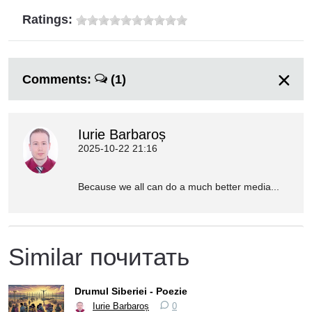
Ratings:
Comments:
(1)
Iurie Barbaroș
2025-10-22 21:16
Because we all can do a much better media...
Similar почитать
Drumul Siberiei - Poezie
Iurie Barbaroș
0