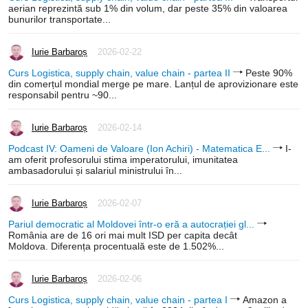
aerian reprezintă sub 1% din volum, dar peste 35% din valoarea
bunurilor transportate...
Iurie Barbaroș
2026-02-22
Curs Logistica, supply chain, value chain - partea II
Peste 90%
din comerțul mondial merge pe mare. Lanțul de aprovizionare este
responsabil pentru ~90...
Iurie Barbaroș
2026-02-14
Podcast IV: Oameni de Valoare (Ion Achiri) - Matematica E...
I-
am oferit profesorului stima imperatorului, imunitatea
ambasadorului și salariul ministrului în...
Iurie Barbaroș
2026-02-07
Pariul democratic al Moldovei într-o eră a autocrației gl...
România are de 16 ori mai mult ISD per capita decât
Moldova. Diferența procentuală este de 1.502%...
Iurie Barbaroș
2026-02-06
Curs Logistica, supply chain, value chain - partea I
Amazon a