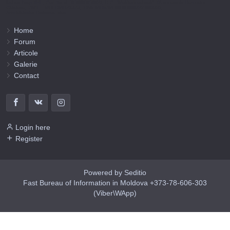
Nobus Grup SRL, Cod fiscal 1016600010629, B.C. “Moldindconbank” SA sucursala Dumeniuc
Chisinau, SWIFT MOLDMD2X373, IBAN MD57ML000000002251849355,
Administrator Barbaros Irina.
Home
Forum
Articole
Galerie
Contact
Login here
Register
Powered by Seditio
Fast Bureau of Information in Moldova +373-78-606-303
(Viber\WApp)