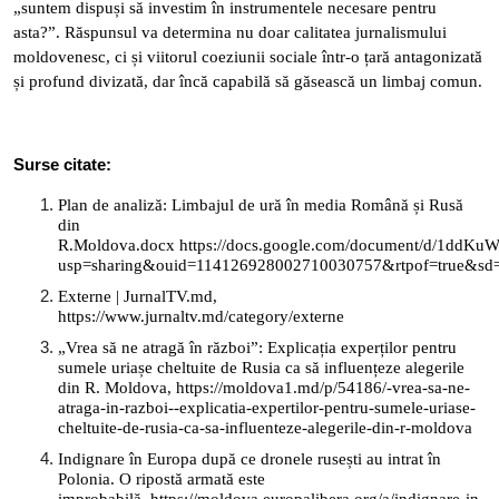
„suntem dispuși să investim în instrumentele necesare pentru
asta?”. Răspunsul va determina nu doar calitatea jurnalismului
moldovenesc, ci și viitorul coeziunii sociale într-o țară antagonizată
și profund divizată, dar încă capabilă să găsească un limbaj comun.
Surse citate:
Plan de analiză: Limbajul de ură în media Română și Rusă
din
R.Moldova.docx https://docs.google.com/document/d/1dd
usp=sharing&ouid=114126928002710030757&rtpof=true&sd
Externe | JurnalTV.md,
https://www.jurnaltv.md/category/externe
„Vrea să ne atragă în război”: Explicația experților pentru
sumele uriașe cheltuite de Rusia ca să influențeze alegerile
din R. Moldova, https://moldova1.md/p/54186/-vrea-sa-ne-
atraga-in-razboi--explicatia-expertilor-pentru-sumele-uriase-
cheltuite-de-rusia-ca-sa-influenteze-alegerile-din-r-moldova
Indignare în Europa după ce dronele rusești au intrat în
Polonia. O ripostă armată este
improbabilă, https://moldova.europalibera.org/a/indignare-in-