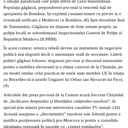
o situație paradoxală care puțin diferă de cazul transnistrean.
Populația găgăuză, preponderent pro-rusă și reticentă față de
apropierea de România, își exprimă constant temeri cu privire la o
eventuală unificare a Moldovei cu România. (
) Spre deosebire însă
8
de Transnistria, Găgăuzia nu dispune de forțe armate proprii, iar
poliția locală se subordonează Inspectoratului General de Poliție al
Republicii Moldova (IGPRM).
În acest context, retorica rebelă devine un instrument de negociere
politică mai degrabă decât o amenințare reală de secesiune. Liderii
politici găgăuzi folosesc sloganuri pro-ruse și discursul autonomist
pentru a mobiliza electoratul și a obține concesii de la Chișinău, pe
un model similar celui practicat de unele state membre UE în relația
cu Bruxelles-ul (cazurile Ungariei lui Orban sau Slovaciei lui Fico).
(
)
9
Articolele din presa pro-rusă de la Comrat acuză frecvent Chișinăul
de „încălcarea drepturilor și libertăților cetățenilor rusofoni”, în
special prin măsuri precum interzicerea canalelor TV rusești. (
)
10
Această narațiune a „discriminării” rusofone este folosită pentru a
justifica poziționarea politică pro-Moscova și pentru a consolida
identitatea regională în opoziție cu „centrul românofon”.