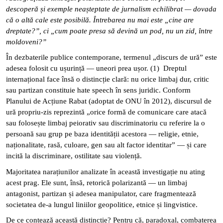
descoperă și exemple neașteptate de jurnalism echilibrat — dovada
că o altă cale este posibilă. Întrebarea nu mai este „cine are
dreptate?”, ci „cum poate presa să devină un pod, nu un zid, între
moldoveni?”
În dezbaterile publice contemporane, termenul „discurs de ură” este
adesea folosit cu ușurință — uneori prea ușor. (1) Dreptul
internațional face însă o distincție clară: nu orice limbaj dur, critic
sau partizan constituie hate speech în sens juridic. Conform
Planului de Acțiune Rabat (adoptat de ONU în 2012), discursul de
ură propriu-zis reprezintă „orice formă de comunicare care atacă
sau folosește limbaj peiorativ sau discriminatoriu cu referire la o
persoană sau grup pe baza identității acestora — religie, etnie,
naționalitate, rasă, culoare, gen sau alt factor identitar” — și care
incită la discriminare, ostilitate sau violență.
Majoritatea narațiunilor analizate în această investigație nu ating
acest prag. Ele sunt, însă, retorică polarizantă — un limbaj
antagonist, partizan și adesea manipulator, care fragmentează
societatea de-a lungul liniilor geopolitice, etnice și lingvistice.
De ce contează această distincție? Pentru că, paradoxal, combaterea