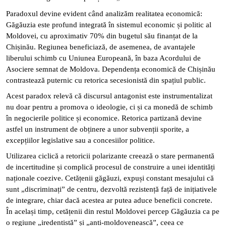
Paradoxul devine evident când analizăm realitatea economică:
Găgăuzia este profund integrată în sistemul economic și politic al
Moldovei, cu aproximativ 70% din bugetul său finanțat de la
Chișinău. Regiunea beneficiază, de asemenea, de avantajele
liberului schimb cu Uniunea Europeană, în baza Acordului de
Asociere semnat de Moldova. Dependența economică de Chișinău
contrastează puternic cu retorica secesionistă din spațiul public.
Acest paradox relevă că discursul antagonist este instrumentalizat
nu doar pentru a promova o ideologie, ci și ca monedă de schimb
în negocierile politice și economice. Retorica partizană devine
astfel un instrument de obținere a unor subvenții sporite, a
excepțiilor legislative sau a concesiilor politice.
Utilizarea ciclică a retoricii polarizante creează o stare permanentă
de incertitudine și complică procesul de construire a unei identități
naționale coezive. Cetățenii găgăuzi, expuși constant mesajului că
sunt „discriminați” de centru, dezvoltă rezistență față de inițiativele
de integrare, chiar dacă acestea ar putea aduce beneficii concrete.
În același timp, cetățenii din restul Moldovei percep Găgăuzia ca pe
o regiune „iredentistă” și „anti-moldovenească”, ceea ce