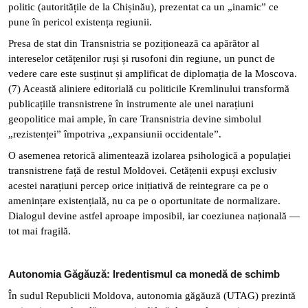
politic (autoritățile de la Chișinău), prezentat ca un „inamic” ce
pune în pericol existența regiunii.
Presa de stat din Transnistria se poziționează ca apărător al
intereselor cetățenilor ruși și rusofoni din regiune, un punct de
vedere care este susținut și amplificat de diplomația de la Moscova.
(7)
Această aliniere editorială cu politicile Kremlinului transformă
publicațiile transnistrene în instrumente ale unei narațiuni
geopolitice mai ample, în care Transnistria devine simbolul
„rezistenței” împotriva „expansiunii occidentale”.
O asemenea retorică alimentează izolarea psihologică a populației
transnistrene față de restul Moldovei. Cetățenii expuși exclusiv
acestei narațiuni percep orice inițiativă de reintegrare ca pe o
amenințare existențială, nu ca pe o oportunitate de normalizare.
Dialogul devine astfel aproape imposibil, iar coeziunea națională —
tot mai fragilă.
Autonomia Găgăuză: Iredentismul ca monedă de schimb
În sudul Republicii Moldova, autonomia găgăuză (UTAG) prezintă