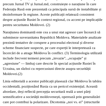
precum Jurnal TV și Jurnal.md, construiește o narațiune în care
Federația Rusă este prezentată ca principala sursă de instabilitate și
dezinformare în regiune. Aceste publicații relatează consistent
despre acțiunile Rusiei în context regional, cu accent pe implicațiile
pentru securitatea Moldovei.
(2)
Narațiunea dominantă este cea a unui stat agresor care încearcă să
submineze suveranitatea Republicii Moldova. Materialele analizate
prezintă tentative de corupere a procesului electoral și diverse
scheme financiare suspecte, pe care experții le interpretează ca
încercări de a atrage Moldova în conflict.
(3)
Terminologia utilizată
include frecvent termeni precum „invazie", „ocupație" și
„agresiune" — limbaj care descrie în special acțiunile Rusiei în
Ucraina, un război cu repercusiuni directe asupra securității
Moldovei.
(2)
Linia editorială a acestor publicații plasează clar Moldova în tabăra
occidentală, poziționând Rusia ca un pericol existențial. Această
abordare, deși reflectă percepția securitară reală a unei părți
semnificative a societății moldovenești, operează prin generalizări
care pot contribui la polarizare. Dicotomia „noi vs. ei” (structurile