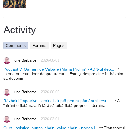
Activity
Comments
Forums
Pages
Iurie Barbaroș
2026-08-01
Podcast V: Oameni de Valoare (Maria Pilchin) - ADN-ul dep...
Istoria nu este doar despre trecut… Este și despre cine îndrăznim
să devenim.
Iurie Barbaroș
2026-06-05
Războiul împotriva Ucrainei - luptă pentru pământ și resu...
A
înfrânt o flotă navală fără să aibă flotă proprie... Ucraina.
Iurie Barbaroș
2026-03-01
Curs Logistica, supply chain, value chain - partea III
Transportul