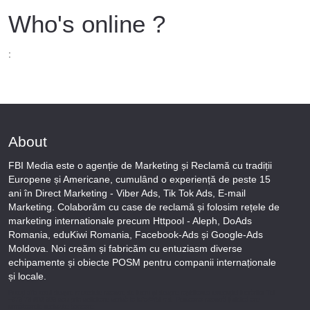
Who's online ?
:
About
FBI Media este o agenție de Marketing și Reclamă cu tradiții
Europene și Americane, cumulând o experiență de peste 15
ani în Direct Marketing - Viber Ads, Tik Tok Ads, E-mail
Marketing. Colaborăm cu case de reclamă și folosim rețele de
marketing internationale precum Httpool - Aleph, DoAds
Romania, eduKiwi Romania, Facebook-Ads și Google-Ads
Moldova. Noi creăm și fabricăm cu entuziasm diverse
echipamente și obiecte POSM pentru companii internaționale
și locale.
Puteți afla totul despre metodele noastre de lucru și despre rapiditatea execuției lucrărilor Tel
+373-78-606-303 sau prin solicitare scrisă la info@fbi.md. Persoana noastră juridică are
următoarele rechizite bancare: