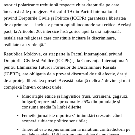
retorici polarizante trebuie să respecte chiar drepturile pe care
încearcă să le protejeze. Articolul 19 din Pactul Internațional
privind Drepturile Civile și Politice (ICCPR) garantează libertatea
de exprimare — inclusiv pentru opinii incomode sau critice. Același
pact, la Articolul 20, interzice însă „orice apel la ură națională,
rasială sau religioasă care constituie incitare la discriminare,
ostilitate sau violență.”
Republica Moldova, ca stat parte la Pactul Internațional privind
Drepturile Civile și Politice (ICCPR) și la Convenția Internațională
pentru Eliminarea Tuturor Formelor de Discriminare Rasială
(ICERD), are obligația de a preveni discursul de ură efectiv, dar și
de a proteja libertatea presei. Această balanță delicată devine și mai
complexă într-un context unde:
Minoritățile etnice și lingvistice (ruși, ucraineni, găgăuzi,
bulgari) reprezintă aproximativ 25% din populație și
consumă media în limbi diferite;
Femeile jurnaliste raportează intimidări crescute când
acoperă subiecte politice sensibile;
Tineretul este expus simultan la narațiuni contradictorii pe
rețelele sociale, fără instrumente critice de evaluare;