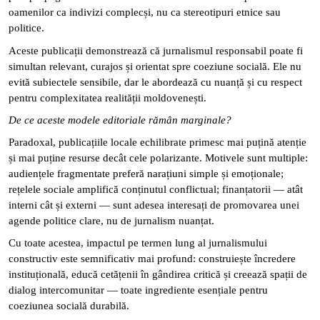
oamenilor ca indivizi complecși, nu ca stereotipuri etnice sau
politice.
Aceste publicații demonstrează că jurnalismul responsabil poate fi
simultan relevant, curajos și orientat spre coeziune socială. Ele nu
evită subiectele sensibile, dar le abordează cu nuanță și cu respect
pentru complexitatea realității moldovenești.
De ce aceste modele editoriale rămân marginale?
Paradoxal, publicațiile locale echilibrate primesc mai puțină atenție
și mai puține resurse decât cele polarizante. Motivele sunt multiple:
audiențele fragmentate preferă narațiuni simple și emoționale;
rețelele sociale amplifică conținutul conflictual; finanțatorii — atât
interni cât și externi — sunt adesea interesați de promovarea unei
agende politice clare, nu de jurnalism nuanțat.
Cu toate acestea, impactul pe termen lung al jurnalismului
constructiv este semnificativ mai profund: construiește încredere
instituțională, educă cetățenii în gândirea critică și creează spații de
dialog intercomunitar — toate ingrediente esențiale pentru
coeziunea socială durabilă.