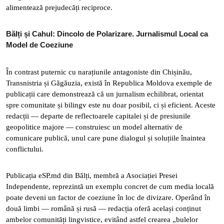
alimentează prejudecăți reciproce.
Bălți și Cahul: Dincolo de Polarizare. Jurnalismul Local ca
Model de Coeziune
În contrast puternic cu narațiunile antagoniste din Chișinău,
Transnistria și Găgăuzia, există în Republica Moldova exemple de
publicații care demonstrează că un jurnalism echilibrat, orientat
spre comunitate și bilingv este nu doar posibil, ci și eficient. Aceste
redacții — departe de reflectoarele capitalei și de presiunile
geopolitice majore — construiesc un model alternativ de
comunicare publică, unul care pune dialogul și soluțiile înaintea
conflictului.
Publicația eSP.md din Bălți, membră a Asociației Presei
Independente, reprezintă un exemplu concret de cum media locală
poate deveni un factor de coeziune în loc de divizare. Operând în
două limbi — română și rusă — redacția oferă același conținut
ambelor comunități lingvistice, evitând astfel crearea „bulelor