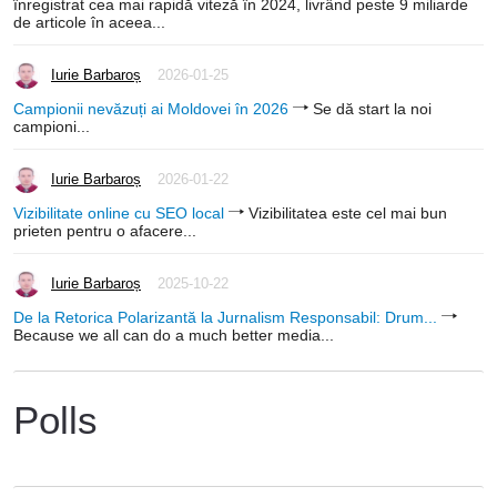
înregistrat cea mai rapidă viteză în 2024, livrând peste 9 miliarde
de articole în aceea...
Iurie Barbaroș
2026-01-25
Campionii nevăzuți ai Moldovei în 2026
Se dă start la noi
campioni...
Iurie Barbaroș
2026-01-22
Vizibilitate online cu SEO local
Vizibilitatea este cel mai bun
prieten pentru o afacere...
Iurie Barbaroș
2025-10-22
De la Retorica Polarizantă la Jurnalism Responsabil: Drum...
Because we all can do a much better media...
Polls