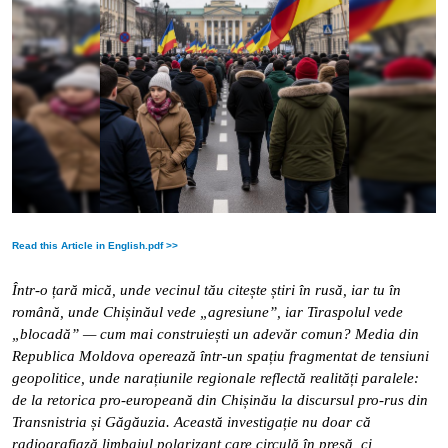
Read this Article in English.pdf >>
Într-o țară mică, unde vecinul tău citește știri în rusă, iar tu în
română, unde Chișinăul vede „agresiune”, iar Tiraspolul vede
„blocadă” — cum mai construiești un adevăr comun? Media din
Republica Moldova operează într-un spațiu fragmentat de tensiuni
geopolitice, unde narațiunile regionale reflectă realități paralele:
de la retorica pro-europeană din Chișinău la discursul pro-rus din
Transnistria și Găgăuzia. Această investigație nu doar că
radiografiază limbajul polarizant care circulă în presă, ci