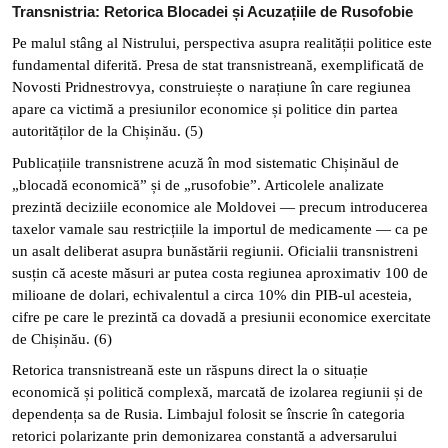
Transnistria: Retorica Blocadei și Acuzațiile de Rusofobie
Pe malul stâng al Nistrului, perspectiva asupra realității politice este
fundamental diferită. Presa de stat transnistreană, exemplificată de
Novosti Pridnestrovya, construiește o narațiune în care regiunea
apare ca victimă a presiunilor economice și politice din partea
autorităților de la Chișinău.
(5)
Publicațiile transnistrene acuză în mod sistematic Chișinăul de
„blocadă economică” și de „rusofobie”. Articolele analizate
prezintă deciziile economice ale Moldovei — precum introducerea
taxelor vamale sau restricțiile la importul de medicamente — ca pe
un asalt deliberat asupra bunăstării regiunii. Oficialii transnistreni
susțin că aceste măsuri ar putea costa regiunea aproximativ 100 de
milioane de dolari, echivalentul a circa 10% din PIB-ul acesteia,
cifre pe care le prezintă ca dovadă a presiunii economice exercitate
de Chișinău.
(6)
Retorica transnistreană este un răspuns direct la o situație
economică și politică complexă, marcată de izolarea regiunii și de
dependența sa de Rusia. Limbajul folosit se înscrie în categoria
retorici polarizante prin demonizarea constantă a adversarului