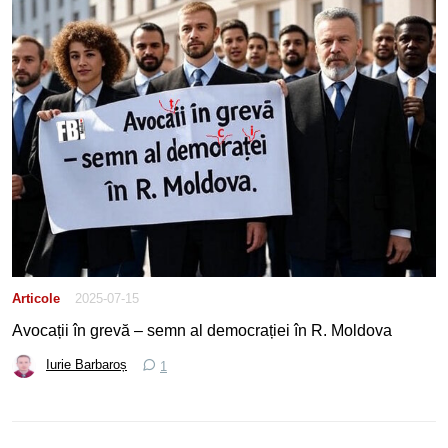
Articole
2025-07-15
Avocații în grevă – semn al democrației în R. Moldova
Iurie Barbaroș
1