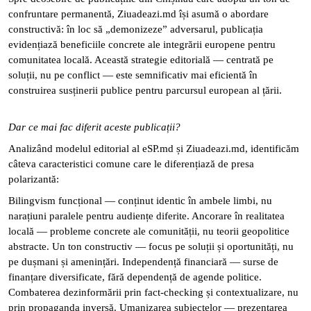
confruntare permanentă, Ziuadeazi.md își asumă o abordare
constructivă: în loc să „demonizeze” adversarul, publicația
evidențiază beneficiile concrete ale integrării europene pentru
comunitatea locală. Această strategie editorială — centrată pe
soluții, nu pe conflict — este semnificativ mai eficientă în
construirea susținerii publice pentru parcursul european al țării.
Dar ce mai fac diferit aceste publicații?
Analizând modelul editorial al eSP.md și Ziuadeazi.md, identificăm
câteva caracteristici comune care le diferențiază de presa
polarizantă:
Bilingvism funcțional — conținut identic în ambele limbi, nu
narațiuni paralele pentru audiențe diferite. Ancorare în realitatea
locală — probleme concrete ale comunității, nu teorii geopolitice
abstracte. Un ton constructiv — focus pe soluții și oportunități, nu
pe dușmani și amenințări. Independență financiară — surse de
finanțare diversificate, fără dependență de agende politice.
Combaterea dezinformării prin fact-checking și contextualizare, nu
prin propaganda inversă. Umanizarea subiectelor — prezentarea