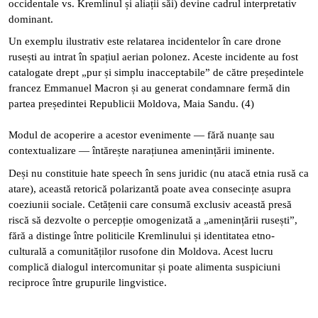
occidentale vs. Kremlinul și aliații săi) devine cadrul interpretativ
dominant.
Un exemplu ilustrativ este relatarea incidentelor în care drone
rusești au intrat în spațiul aerian polonez. Aceste incidente au fost
catalogate drept „pur și simplu inacceptabile” de către președintele
francez Emmanuel Macron și au generat condamnare fermă din
partea președintei Republicii Moldova, Maia Sandu.
(4)
Modul de acoperire a acestor evenimente — fără nuanțe sau
contextualizare — întărește narațiunea amenințării iminente.
Deși nu constituie hate speech în sens juridic (nu atacă etnia rusă ca
atare), această retorică polarizantă poate avea consecințe asupra
coeziunii sociale. Cetățenii care consumă exclusiv această presă
riscă să dezvolte o percepție omogenizată a „amenințării rusești”,
fără a distinge între politicile Kremlinului și identitatea etno-
culturală a comunităților rusofone din Moldova. Acest lucru
complică dialogul intercomunitar și poate alimenta suspiciuni
reciproce între grupurile lingvistice.