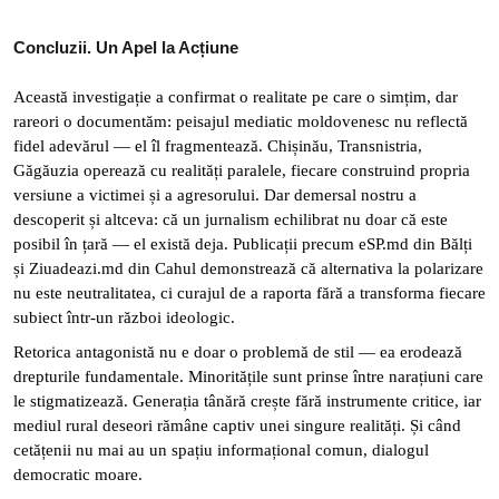
Concluzii. Un Apel la Acțiune
Această investigație a confirmat o realitate pe care o simțim, dar
rareori o documentăm: peisajul mediatic moldovenesc nu reflectă
fidel adevărul — el îl fragmentează. Chișinău, Transnistria,
Găgăuzia operează cu realități paralele, fiecare construind propria
versiune a victimei și a agresorului. Dar demersal nostru a
descoperit și altceva: că un jurnalism echilibrat nu doar că este
posibil în țară — el există deja. Publicații precum eSP.md din Bălți
și Ziuadeazi.md din Cahul demonstrează că alternativa la polarizare
nu este neutralitatea, ci curajul de a raporta fără a transforma fiecare
subiect într-un război ideologic.
Retorica antagonistă nu e doar o problemă de stil — ea erodează
drepturile fundamentale. Minoritățile sunt prinse între narațiuni care
le stigmatizează. Generația tânără crește fără instrumente critice, iar
mediul rural deseori rămâne captiv unei singure realități. Și când
cetățenii nu mai au un spațiu informațional comun, dialogul
democratic moare.