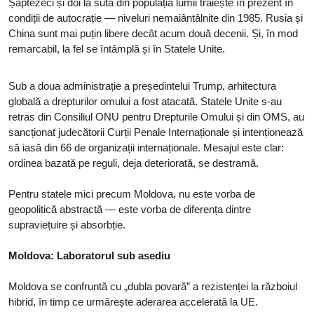
Șaptezeci și doi la sută din populația lumii trăiește în prezent în
condiții de autocrație — niveluri nemaiântâlnite din 1985. Rusia și
China sunt mai puțin libere decât acum două decenii. Și, în mod
remarcabil, la fel se întâmplă și în Statele Unite.
Sub a doua administrație a președintelui Trump, arhitectura
globală a drepturilor omului a fost atacată. Statele Unite s-au
retras din Consiliul ONU pentru Drepturile Omului și din OMS, au
sancționat judecătorii Curții Penale Internaționale și intenționează
să iasă din 66 de organizații internaționale. Mesajul este clar:
ordinea bazată pe reguli, deja deteriorată, se destramă.
Pentru statele mici precum Moldova, nu este vorba de
geopolitică abstractă — este vorba de diferența dintre
supraviețuire și absorbție.
Moldova: Laboratorul sub asediu
Moldova se confruntă cu „dubla povară” a rezistenței la războiul
hibrid, în timp ce urmărește aderarea accelerată la UE.