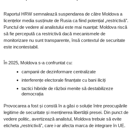
Raportul HRW semnalează suspendarea de către Moldova a
licențelor media susținute de Rusia ca fiind potențial „restrictivă”.
Punctul de vedere al analistului este mai nuanțat: Moldova riscă
să fie percepută ca restrictivă dacă mecanismele de
monitorizare nu sunt transparente, însă contextul de securitate
este incontestabil.
În 2025, Moldova s-a confruntat cu:
campanii de dezinformare centralizate
interferențe electorale finanțate cu bani iliciți
tactici hibride de război menite să destabilizeze
democrația
Provocarea a fost și constă în a găsi o soluție între preocupările
legitime de securitate și menținerea libertății presei. Din punct de
vedere politic, avertizează analistul, Moldova trebuie să evite
eticheta „restrictivă”, care i-ar afecta marca de integrare în UE.