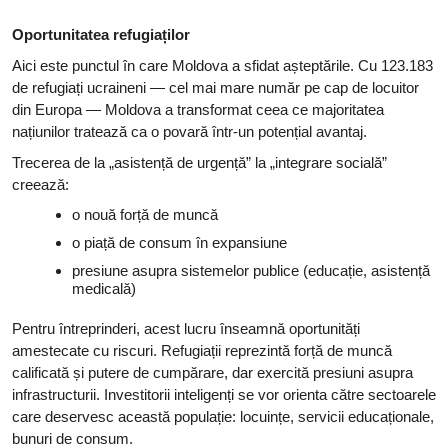
Oportunitatea refugiaților
Aici este punctul în care Moldova a sfidat așteptările. Cu 123.183
de refugiați ucraineni — cel mai mare număr pe cap de locuitor
din Europa — Moldova a transformat ceea ce majoritatea
națiunilor tratează ca o povară într-un potențial avantaj.
Trecerea de la „asistență de urgență” la „integrare socială”
creează:
o nouă forță de muncă
o piață de consum în expansiune
presiune asupra sistemelor publice (educație, asistență
medicală)
Pentru întreprinderi, acest lucru înseamnă oportunități
amestecate cu riscuri. Refugiații reprezintă forță de muncă
calificată și putere de cumpărare, dar exercită presiuni asupra
infrastructurii. Investitorii inteligenți se vor orienta către sectoarele
care deservesc această populație: locuințe, servicii educaționale,
bunuri de consum.