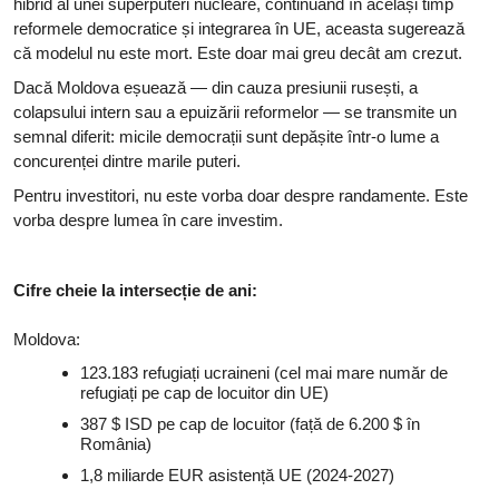
hibrid al unei superputeri nucleare, continuând în același timp
reformele democratice și integrarea în UE, aceasta sugerează
că modelul nu este mort. Este doar mai greu decât am crezut.
Dacă Moldova eșuează — din cauza presiunii rusești, a
colapsului intern sau a epuizării reformelor — se transmite un
semnal diferit: micile democrații sunt depășite într-o lume a
concurenței dintre marile puteri.
Pentru investitori, nu este vorba doar despre randamente. Este
vorba despre lumea în care investim.
Cifre cheie la intersecție de ani:
Moldova:
123.183 refugiați ucraineni (cel mai mare număr de
refugiați pe cap de locuitor din UE)
387 $ ISD pe cap de locuitor (față de 6.200 $ în
România)
1,8 miliarde EUR asistență UE (2024-2027)