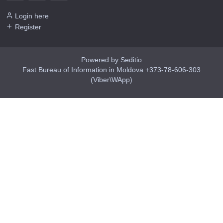
Login here
Register
Powered by Seditio
Fast Bureau of Information in Moldova +373-78-606-303
(Viber\WApp)