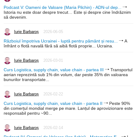
Podcast V: Oameni de Valoare (Maria Pilchin) - ADN-ul dep...
Istoria nu este doar despre trecut… Este și despre cine îndrăznim
să devenim.
Iurie Barbaroș
2026-06-05
Războiul împotriva Ucrainei - luptă pentru pământ și resu...
A
înfrânt o flotă navală fără să aibă flotă proprie... Ucraina.
Iurie Barbaroș
2026-03-01
Curs Logistica, supply chain, value chain - partea III
Transportul
aerian reprezintă sub 1% din volum, dar peste 35% din valoarea
bunurilor transportate...
Iurie Barbaroș
2026-02-22
Curs Logistica, supply chain, value chain - partea II
Peste 90%
din comerțul mondial merge pe mare. Lanțul de aprovizionare este
responsabil pentru ~90...
Iurie Barbaroș
2026-02-14
Podcast IV: Oameni de Valoare (Ion Achiri) - Matematica E...
I-