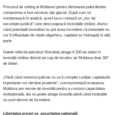
Procesul de vetting al Moldovei pentru eliminarea judecătorilor
compromiși a fost necesar, dar glacial. După cum se
menționează în analiză, acest lucru creează un „risc de
securitate juridică” care descurajează investițiile străine. Atunci
când potențialii investitori nu pot avea încredere că instanțele nu
vor fi influențate de rețele oligarhice, capitalul se îndreaptă în altă
parte.
Datele reflectă adevărul: România atrage 6 200 de dolari în
investiții străine directe pe cap de locuitor, iar Moldova doar 387
de dolari.
„Până când sistemul judiciar nu va fi complet curățat, capitalurile
importante vor rămâne prudente”, concluzionează evaluarea.
Moldova are nevoie de investiții pentru a construi capacitatea
instituțională, dar nu poate atrage investiții până când instituțiile
nu sunt demne de încredere.
Libertatea presei vs. securitatea națională