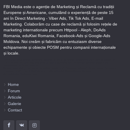
FBI Media este o agenție de Marketing și Reclamă cu tradiții
Europene și Americane, cumulând o experiență de peste 15
ani în Direct Marketing - Viber Ads, Tik Tok Ads, E-mail
Marketing. Colaborăm cu case de reclamă și folosim rețele de
marketing internationale precum Httpool - Aleph, DoAds
Romania, eduKiwi Romania, Facebook-Ads și Google-Ads
Moldova. Noi creăm și fabricăm cu entuziasm diverse
echipamente și obiecte POSM pentru companii internaționale
și locale.
Puteți afla totul despre metodele noastre de lucru și despre rapiditatea execuției lucrărilor Tel
+373-78-606-303 sau prin solicitare scrisă la info@fbi.md. Persoana noastră juridică are
următoarele rechizite bancare:
Nobus Grup SRL, Cod fiscal 1016600010629, B.C. “Moldindconbank” SA sucursala Dumeniuc
Chisinau, SWIFT MOLDMD2X373, IBAN MD57ML000000002251849355,
Administrator Barbaros Irina.
Home
Forum
Articole
Galerie
Contact