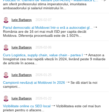
am oferit profesorului stima imperatorului, imunitatea
ambasadorului și salariul ministrului în...
Iurie Barbaroș
2026-02-07
Pariul democratic al Moldovei într-o eră a autocrației gl...
România are de 16 ori mai mult ISD per capita decât
Moldova. Diferența procentuală este de 1.502%...
Iurie Barbaroș
2026-02-06
Curs Logistica, supply chain, value chain - partea I
Amazon a
înregistrat cea mai rapidă viteză în 2024, livrând peste 9 miliarde
de articole în aceea...
Iurie Barbaroș
2026-01-25
Campionii nevăzuți ai Moldovei în 2026
Se dă start la noi
campioni...
Iurie Barbaroș
2026-01-22
Vizibilitate online cu SEO local
Vizibilitatea este cel mai bun
prieten pentru o afacere...