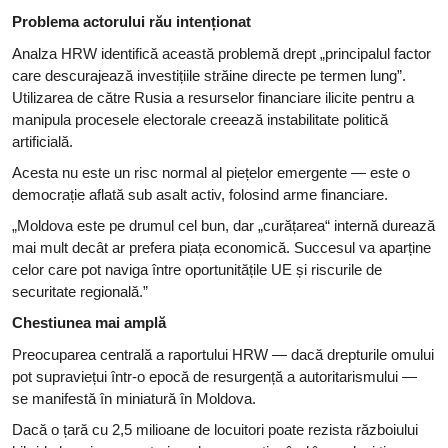
Problema actorului rău intenționat
Analza HRW identifică această problemă drept „principalul factor
care descurajează investițiile străine directe pe termen lung”.
Utilizarea de către Rusia a resurselor financiare ilicite pentru a
manipula procesele electorale creează instabilitate politică
artificială.
Acesta nu este un risc normal al piețelor emergente — este o
democrație aflată sub asalt activ, folosind arme financiare.
„Moldova este pe drumul cel bun, dar „curățarea“ internă durează
mai mult decât ar prefera piața economică. Succesul va aparține
celor care pot naviga între oportunitățile UE și riscurile de
securitate regională.”
Chestiunea mai amplă
Preocuparea centrală a raportului HRW — dacă drepturile omului
pot supraviețui într-o epocă de resurgență a autoritarismului —
se manifestă în miniatură în Moldova.
Dacă o țară cu 2,5 milioane de locuitori poate rezista războiului