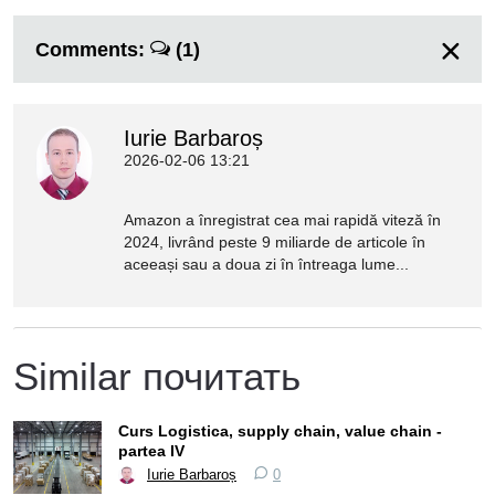
Comments:
(1)
Iurie Barbaroș
2026-02-06 13:21
Amazon a înregistrat cea mai rapidă viteză în
2024, livrând peste 9 miliarde de articole în
aceeași sau a doua zi în întreaga lume...
Similar почитать
Curs Logistica, supply chain, value chain -
partea IV
Iurie Barbaroș
0