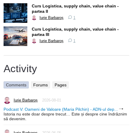
Curs Logistica, supply chain, value chain -
partea II
Iurie Barbaroș
1
Curs Logistica, supply chain, value chain -
partea III
Iurie Barbaroș
1
Activity
Comments
Forums
Pages
Iurie Barbaroș
2026-08-01
Podcast V: Oameni de Valoare (Maria Pilchin) - ADN-ul dep...
Istoria nu este doar despre trecut… Este și despre cine îndrăznim
să devenim.
Iurie Barbaroș
2026-06-05