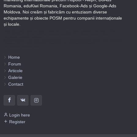
Romania, eduKiwi Romania, Facebook-Ads și Google-Ads
Moldova. Noi creăm și fabricăm cu entuziasm diverse
echipamente și obiecte POSM pentru companii internaționale
și locale.
Puteți afla totul despre metodele noastre de lucru și despre rapiditatea execuției lucrărilor Tel
+373-78-606-303 sau prin solicitare scrisă la info@fbi.md. Persoana noastră juridică are
următoarele rechizite bancare:
Nobus Grup SRL, Cod fiscal 1016600010629, B.C. “Moldindconbank” SA sucursala Dumeniuc
Chisinau, SWIFT MOLDMD2X373, IBAN MD57ML000000002251849355,
Administrator Barbaros Irina.
Home
Forum
Articole
Galerie
Contact
Login here
Register