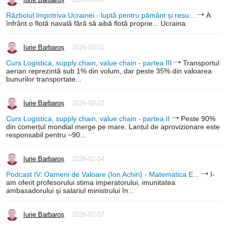
Războiul împotriva Ucrainei - luptă pentru pământ și resu...
A
înfrânt o flotă navală fără să aibă flotă proprie... Ucraina.
Iurie Barbaroș
2026-03-01
Curs Logistica, supply chain, value chain - partea III
Transportul
aerian reprezintă sub 1% din volum, dar peste 35% din valoarea
bunurilor transportate...
Iurie Barbaroș
2026-02-22
Curs Logistica, supply chain, value chain - partea II
Peste 90%
din comerțul mondial merge pe mare. Lanțul de aprovizionare este
responsabil pentru ~90...
Iurie Barbaroș
2026-02-14
Podcast IV: Oameni de Valoare (Ion Achiri) - Matematica E...
I-
am oferit profesorului stima imperatorului, imunitatea
ambasadorului și salariul ministrului în...
Iurie Barbaroș
2026-02-07