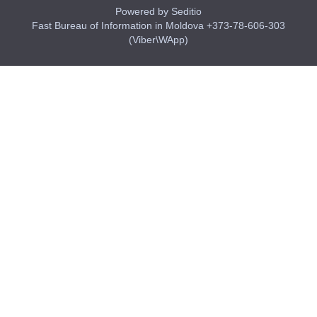
Powered by Seditio
Fast Bureau of Information in Moldova +373-78-606-303
(Viber\WApp)