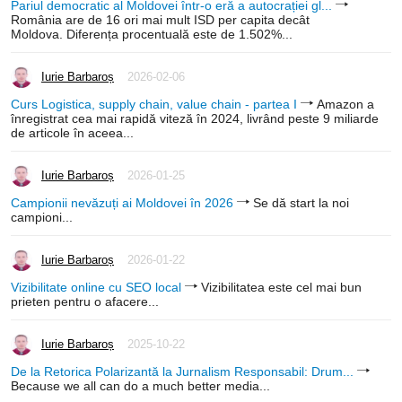
Pariul democratic al Moldovei într-o eră a autocrației gl...
România are de 16 ori mai mult ISD per capita decât
Moldova. Diferența procentuală este de 1.502%...
Iurie Barbaroș
2026-02-06
Curs Logistica, supply chain, value chain - partea I
Amazon a
înregistrat cea mai rapidă viteză în 2024, livrând peste 9 miliarde
de articole în aceea...
Iurie Barbaroș
2026-01-25
Campionii nevăzuți ai Moldovei în 2026
Se dă start la noi
campioni...
Iurie Barbaroș
2026-01-22
Vizibilitate online cu SEO local
Vizibilitatea este cel mai bun
prieten pentru o afacere...
Iurie Barbaroș
2025-10-22
De la Retorica Polarizantă la Jurnalism Responsabil: Drum...
Because we all can do a much better media...