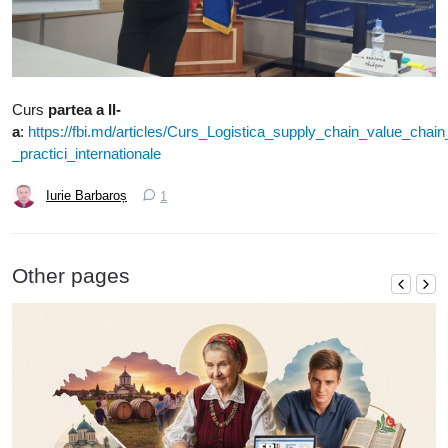
Curs
partea a II-
a
:
https://fbi.md/articles/Curs_Logistica_supply_chain_value_chain
_practici_internationale
Iurie Barbaroș
1
Other pages