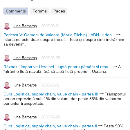
Comments
Forums
Pages
Iurie Barbaroș
2026-08-01
Podcast V: Oameni de Valoare (Maria Pilchin) - ADN-ul dep...
Istoria nu este doar despre trecut… Este și despre cine îndrăznim
să devenim.
Iurie Barbaroș
2026-06-05
Războiul împotriva Ucrainei - luptă pentru pământ și resu...
A
înfrânt o flotă navală fără să aibă flotă proprie... Ucraina.
Iurie Barbaroș
2026-03-01
Curs Logistica, supply chain, value chain - partea III
Transportul
aerian reprezintă sub 1% din volum, dar peste 35% din valoarea
bunurilor transportate...
Iurie Barbaroș
2026-02-22
Curs Logistica, supply chain, value chain - partea II
Peste 90%