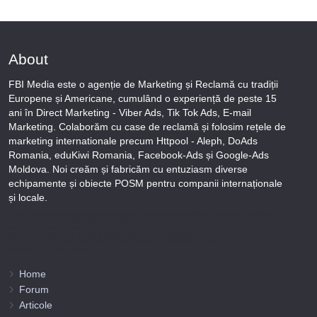
About
FBI Media este o agenție de Marketing și Reclamă cu tradiții
Europene și Americane, cumulând o experiență de peste 15
ani în Direct Marketing - Viber Ads, Tik Tok Ads, E-mail
Marketing. Colaborăm cu case de reclamă și folosim rețele de
marketing internationale precum Httpool - Aleph, DoAds
Romania, eduKiwi Romania, Facebook-Ads și Google-Ads
Moldova. Noi creăm și fabricăm cu entuziasm diverse
echipamente și obiecte POSM pentru companii internaționale
și locale.
Puteți afla totul despre metodele noastre de lucru și despre rapiditatea execuției lucrărilor Tel
+373-78-606-303 sau prin solicitare scrisă la info@fbi.md. Persoana noastră juridică are
următoarele rechizite bancare:
Nobus Grup SRL, Cod fiscal 1016600010629, B.C. “Moldindconbank” SA sucursala Dumeniuc
Chisinau, SWIFT MOLDMD2X373, IBAN MD57ML000000002251849355,
Administrator Barbaros Irina.
Home
Forum
Articole