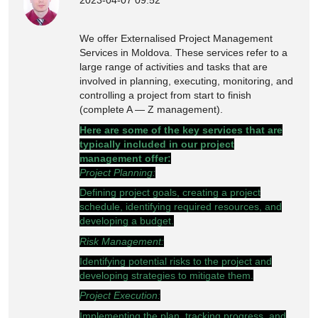
We offer Externalised Project Management
Services in Moldova. These services refer to a
large range of activities and tasks that are
involved in planning, executing, monitoring, and
controlling a project from start to finish
(complete A — Z management).
Here are some of the key services that are
typically included in our project
management offer:
Project Planning:
Defining project goals, creating a project
schedule, identifying required resources, and
developing a budget.
Risk Management:
Identifying potential risks to the project and
developing strategies to mitigate them.
Project Execution:
Implementing the plan, tracking progress, and