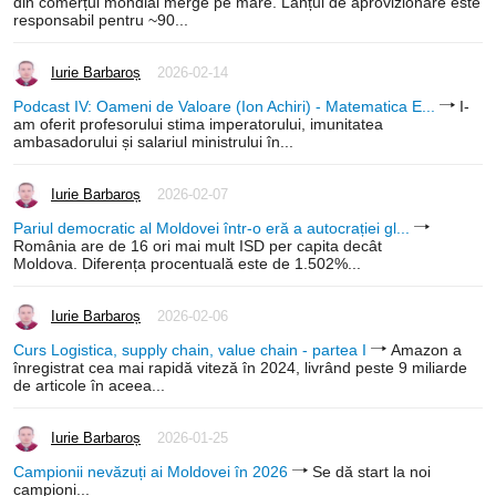
din comerțul mondial merge pe mare. Lanțul de aprovizionare este
responsabil pentru ~90...
Iurie Barbaroș
2026-02-14
Podcast IV: Oameni de Valoare (Ion Achiri) - Matematica E...
I-
am oferit profesorului stima imperatorului, imunitatea
ambasadorului și salariul ministrului în...
Iurie Barbaroș
2026-02-07
Pariul democratic al Moldovei într-o eră a autocrației gl...
România are de 16 ori mai mult ISD per capita decât
Moldova. Diferența procentuală este de 1.502%...
Iurie Barbaroș
2026-02-06
Curs Logistica, supply chain, value chain - partea I
Amazon a
înregistrat cea mai rapidă viteză în 2024, livrând peste 9 miliarde
de articole în aceea...
Iurie Barbaroș
2026-01-25
Campionii nevăzuți ai Moldovei în 2026
Se dă start la noi
campioni...