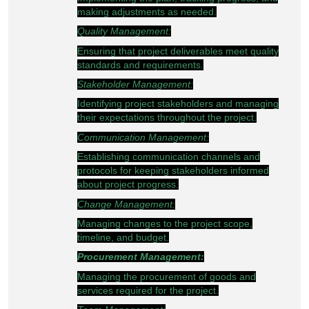
making adjustments as needed.
Quality Management:
Ensuring that project deliverables meet quality
standards and requirements.
Stakeholder Management:
Identifying project stakeholders and managing
their expectations throughout the project.
Communication Management:
Establishing communication channels and
protocols for keeping stakeholders informed
about project progress.
Change Management:
Managing changes to the project scope,
timeline, and budget.
Procurement Management:
Managing the procurement of goods and
services required for the project.