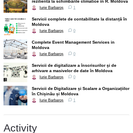
rezilientă la schimbările climatice în R. Moldova
Iurie Barbaroș
1
Servicii complete de contabilitate la distanță în
Moldova
Iurie Barbaroș
0
Complete Event Management Services in
Moldova
Iurie Barbaroș
0
Servicii de digitalizare a înscrisurilor și de
arhivare a masivelor de date în Moldova
Iurie Barbaroș
0
Servicii de Digitalizare și Scalare a Organizațiilor
în Chișinău și Moldova
Iurie Barbaroș
1
Activity