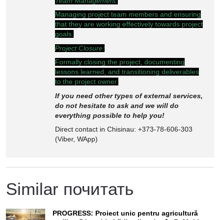
Team Management:
Managing project team members and ensuring
that they are working effectively towards project
goals.
Project Closure:
Formally closing the project, documenting
lessons learned, and transitioning deliverables
to the project owner.
If you need other types of external services,
do not hesitate to ask and we will do
everything possible to help you!
Direct contact in Chisinau: +373-78-606-303
(Viber, WApp)
Similar почитать
PROGRESS: Proiect unic pentru agricultură