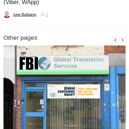
(Viber, WApp)
Iurie Barbaroș
1
Other pages